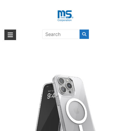
Skip
to
content
adidas SPORTSWEAR Recycled
海外輸入ブランド商品｜株式会社
海外事業部が取り揃えている海外輸入商品には、日本では珍しい「海外ブ
MagSafe Case iPhone 15 Pro Max
ランド」をはじめ「ユニークな商品」「機能的な商品」「コストパフォー
エム・エス・シー
Clear/Silver
マンスの高い商品」など厳選した高品質な商品を取り扱っています。