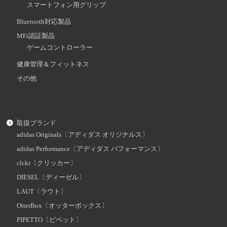
スマートフォン用グリップ
Bluetooth対応製品
MFi認証製品
ゲームコントローラー
健康管理＆フィットネス
その他
取扱ブランド
adidas Originals〔アディダス オリジナルス〕
adidas Performance〔アディダス パフォーマンス〕
clckr〔クリッカー〕
DIESEL〔ディーゼル〕
LAUT〔ラウト〕
OtterBox〔オッターボックス〕
PIPETTO〔ピペット〕