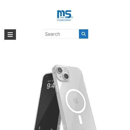
Skip
to
content
adidas Originals MagSafe Clear
海外輸入ブランド商品｜株式会社
海外事業部が取り揃えている海外輸入商品には、日本では珍しい「海外ブ
iPhone 15 Plus
ランド」をはじめ「ユニークな商品」「機能的な商品」「コストパフォー
エム・エス・シー
マンスの高い商品」など厳選した高品質な商品を取り扱っています。