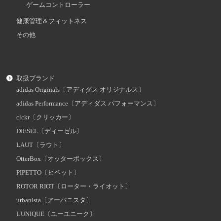
ゲームコントローラー
健康管理＆フィットネス
その他
取扱ブランド
adidas Originals〔アディダス オリジナルス〕
adidas Performance〔アディダス パフォーマンス〕
clckr〔クリッカー〕
DIESEL〔ディーゼル〕
LAUT〔ラウト〕
OtterBox〔オッターボックス〕
PIPETTO〔ピペット〕
ROTOR RIOT〔ローター・ライオット〕
urbanista〔アーバニスタ〕
UUNIQUE〔ユーユニーク〕