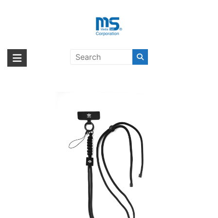
Skip
to
content
adidas Originals Universal
海外輸入ブランド商品｜株式会社
海外事業部が取り揃えている海外輸入商品には、日本では珍しい「海外ブ
Necklace Black/White
ランド」をはじめ「ユニークな商品」「機能的な商品」「コストパフォー
エム・エス・シー
マンスの高い商品」など厳選した高品質な商品を取り扱っています。