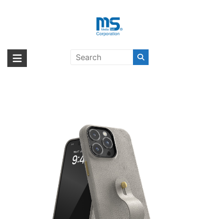
Skip
to
content
【取扱終了製品】adidas Originals
海外輸入ブランド商品｜株式会社
海外事業部が取り揃えている海外輸入商品には、日本では珍しい「海外ブ
Premium Handstrap iPhone 15 Pro
ランド」をはじめ「ユニークな商品」「機能的な商品」「コストパフォー
エム・エス・シー
Max Gold
マンスの高い商品」など厳選した高品質な商品を取り扱っています。