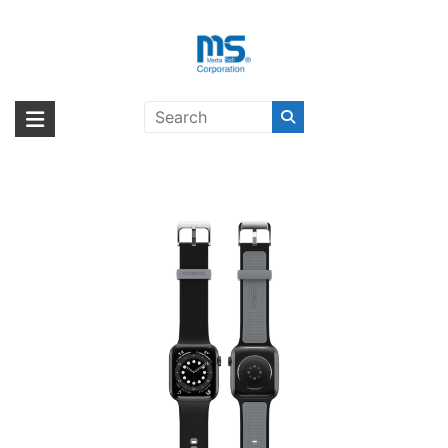
Skip
to
content
OtterBox WATCH BAND
海外輸入ブランド商品｜株式会社
海外事業部が取り揃えている海外輸入商品には、日本では珍しい「海外ブ
42/44/45MM PAVEMENT〔オッタ
ランド」をはじめ「ユニークな商品」「機能的な商品」「コストパフォー
エム・エス・シー
ーボックス〕
マンスの高い商品」など厳選した高品質な商品を取り扱っています。