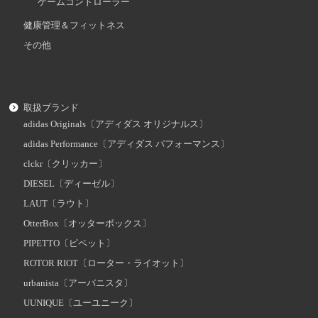
ゲームコントローラー
健康管理＆フィットネス
その他
取扱ブランド
adidas Originals〔アディダス オリジナルス〕
adidas Performance〔アディダス パフォーマンス〕
clckr〔クリッカー〕
DIESEL〔ディーゼル〕
LAUT〔ラウト〕
OtterBox〔オッターボックス〕
PIPETTO〔ピペット〕
ROTOR RIOT〔ローター・ライオット〕
urbanista〔アーバニスタ〕
UUNIQUE〔ユーユニーク〕