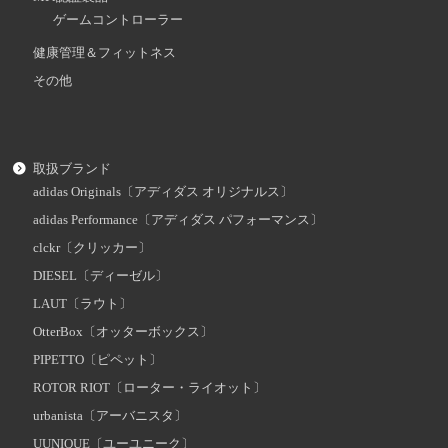
ゲームコントローラー
健康管理＆フィットネス
その他
取扱ブランド
adidas Originals〔アディダス オリジナルス〕
adidas Performance〔アディダス パフォーマンス〕
clckr〔クリッカー〕
DIESEL〔ディーゼル〕
LAUT〔ラウト〕
OtterBox〔オッターボックス〕
PIPETTO〔ピペット〕
ROTOR RIOT〔ローター・ライオット〕
urbanista〔アーバニスタ〕
UUNIQUE〔ユーユニーク〕