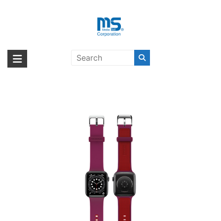
Skip
to
content
OtterBox WATCH BAND
海外輸入ブランド商品｜株式会社
海外事業部が取り揃えている海外輸入商品には、日本では珍しい「海外ブ
42/44/45MM PULSE CHECK〔オ
ランド」をはじめ「ユニークな商品」「機能的な商品」「コストパフォー
エム・エス・シー
ッターボックス〕
マンスの高い商品」など厳選した高品質な商品を取り扱っています。