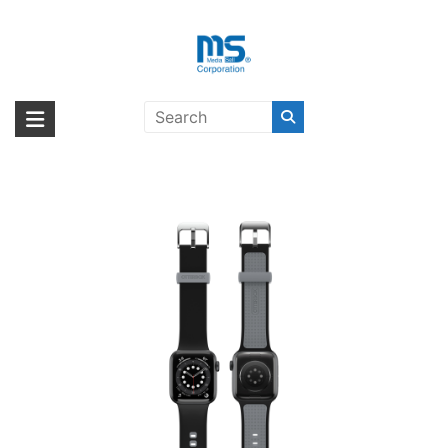
Skip
to
content
OtterBox WATCH BAND
海外輸入ブランド商品｜株式会社
海外事業部が取り揃えている海外輸入商品には、日本では珍しい「海外ブ
38/40/41MM PAVEMENT〔オッタ
ランド」をはじめ「ユニークな商品」「機能的な商品」「コストパフォー
エム・エス・シー
ーボックス〕
マンスの高い商品」など厳選した高品質な商品を取り扱っています。