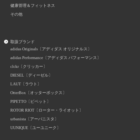
健康管理＆フィットネス
その他
取扱ブランド
adidas Originals〔アディダス オリジナルス〕
adidas Performance〔アディダス パフォーマンス〕
clckr〔クリッカー〕
DIESEL〔ディーゼル〕
LAUT〔ラウト〕
OtterBox〔オッターボックス〕
PIPETTO〔ピペット〕
ROTOR RIOT〔ローター・ライオット〕
urbanista〔アーバニスタ〕
UUNIQUE〔ユーユニーク〕