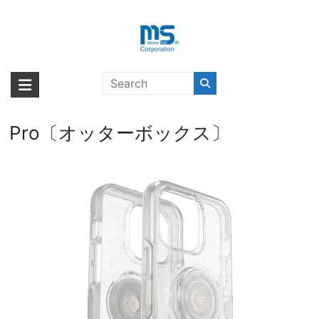
Skip
to
content
【取扱終了製品】OtterBox
海外輸入ブランド商品｜株式会社
海外事業部が取り揃えている海外輸入商品には、日本では珍しい「海外ブ
OTTER+POP SYMMETRY CLEAR
ランド」をはじめ「ユニークな商品」「機能的な商品」「コストパフォー
エム・エス・シー
MOONZEN STR POP iPhone 13
マンスの高い商品」など厳選した高品質な商品を取り扱っています。
Pro〔オッターボックス〕