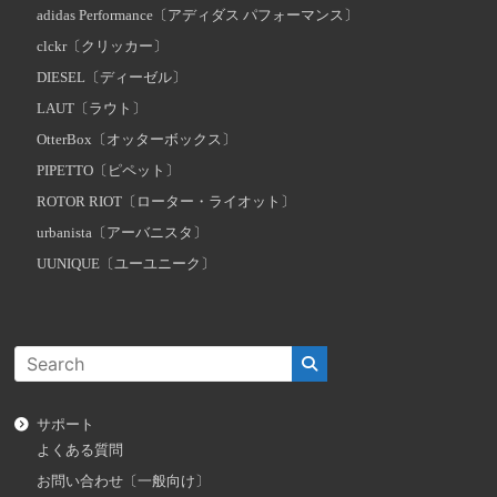
adidas Performance〔アディダス パフォーマンス〕
clckr〔クリッカー〕
DIESEL〔ディーゼル〕
LAUT〔ラウト〕
OtterBox〔オッターボックス〕
PIPETTO〔ピペット〕
ROTOR RIOT〔ローター・ライオット〕
urbanista〔アーバニスタ〕
UUNIQUE〔ユーユニーク〕
サポート
よくある質問
お問い合わせ〔一般向け〕