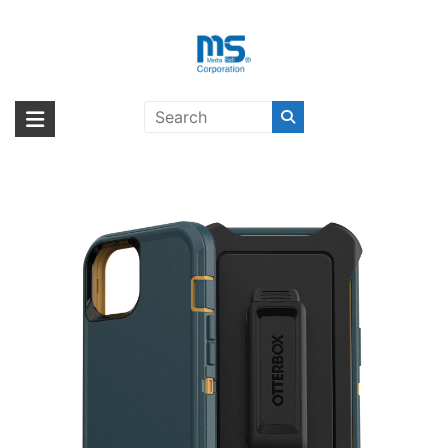
Skip
to
content
OtterBox DEFENDER ABITA
海外輸入ブランド商品｜株式会社
海外事業部が取り揃えている海外輸入商品には、日本では珍しい「海外ブ
HUNTER GREEN iPhone 13〔オッ
ランド」をはじめ「ユニークな商品」「機能的な商品」「コストパフォー
エム・エス・シー
ターボックス〕
マンスの高い商品」など厳選した高品質な商品を取り扱っています。