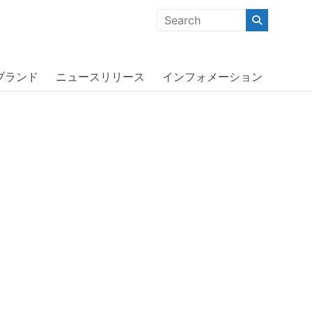
クな商品」「機能的な商品」「コストパフォーマンスの高い商
ne 13 Pro〔オッターボックス〕
ブランド
ニュースリリース
インフォメーション