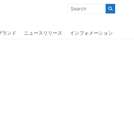
クな商品」「機能的な商品」「コストパフォーマンスの高い商
ne 13 Pro Max〔オッターボックス〕
ブランド
ニュースリリース
インフォメーション