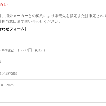
項なし）
は、海外メーカーとの契約により販売先を指定または限定され
社担当窓口まで問い合わせください。
合わせフォーム
】
（6,273円
）
（10％税込）
（税抜）
6
104287583
9 × 12mm