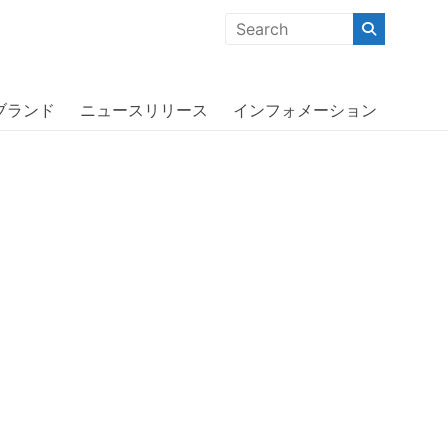
クな商品」「機能的な商品」「コストパフォーマンスの高い商
one 13〔オッターボックス〕
ブランド
ニュースリリース
インフォメーション