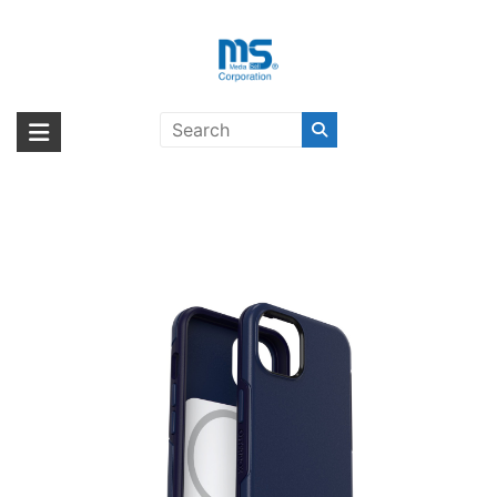
Skip
to
content
OtterBox SYMMETRY PLUS ABITA
海外輸入ブランド商品｜株式会社
海外事業部が取り揃えている海外輸入商品には、日本では珍しい「海外ブ
NAVY CAPTAIN iPhone 13〔オッ
ランド」をはじめ「ユニークな商品」「機能的な商品」「コストパフォー
エム・エス・シー
ターボックス〕
マンスの高い商品」など厳選した高品質な商品を取り扱っています。