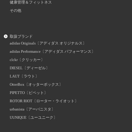
健康管理＆フィットネス
その他
取扱ブランド
adidas Originals〔アディダス オリジナルス〕
adidas Performance〔アディダス パフォーマンス〕
clckr〔クリッカー〕
DIESEL〔ディーゼル〕
LAUT〔ラウト〕
OtterBox〔オッターボックス〕
PIPETTO〔ピペット〕
ROTOR RIOT〔ローター・ライオット〕
urbanista〔アーバニスタ〕
UUNIQUE〔ユーユニーク〕