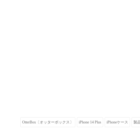
OtterBox〔オッターボックス〕
iPhone 14 Plus
iPhoneケース
製