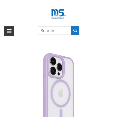
Skip
to
content
LAUT HUEX PROTECT for iPhone
海外輸入ブランド商品｜株式会社
海外事業部が取り揃えている海外輸入商品には、日本では珍しい「海外ブ
14 Pro Lavender〔ラウト〕
ランド」をはじめ「ユニークな商品」「機能的な商品」「コストパフォー
エム・エス・シー
マンスの高い商品」など厳選した高品質な商品を取り扱っています。