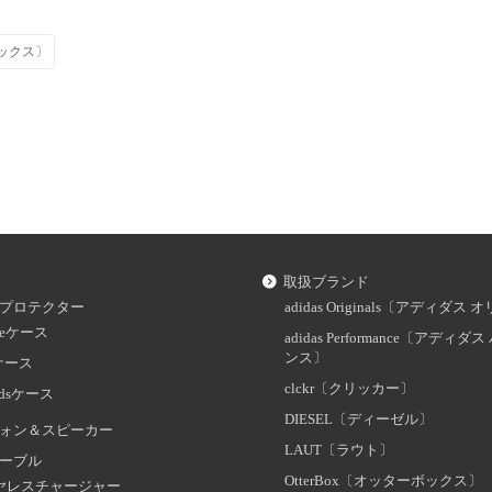
ボックス〕
取扱ブランド
プロテクター
adidas Originals〔アディダ
oneケース
adidas Performance〔アディ
ンス〕
dケース
clckr〔クリッカー〕
odsケース
DIESEL〔ディーゼル〕
ォン＆スピーカー
LAUT〔ラウト〕
ーブル
OtterBox〔オッターボックス〕
ヤレスチャージャー