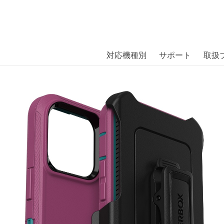
商品には、日本では珍しい「海外ブランド」をはじめ「ユニー
｜株式会社エム・エス・シー
扱っています。
ne 14 Pro Max CANYON SUN〔オッ
対応機種別
サポート
取扱