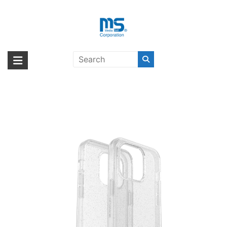
Skip
to
content
OtterBox SYMMETRY CLEAR
海外輸入ブランド商品｜株式会社
海外事業部が取り揃えている海外輸入商品には、日本では珍しい「海外ブ
iPhone 14 Pro STARDUST〔オッ
ランド」をはじめ「ユニークな商品」「機能的な商品」「コストパフォー
エム・エス・シー
ターボックス〕
マンスの高い商品」など厳選した高品質な商品を取り扱っています。