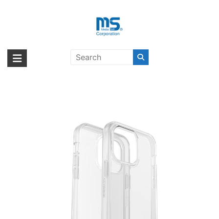
Skip
to
content
OtterBox SYMMETRY CLEAR
海外輸入ブランド商品｜株式会社
海外事業部が取り揃えている海外輸入商品には、日本では珍しい「海外ブ
iPhone 14 Pro Max CLEAR〔オッ
ランド」をはじめ「ユニークな商品」「機能的な商品」「コストパフォー
エム・エス・シー
ターボックス〕
マンスの高い商品」など厳選した高品質な商品を取り扱っています。