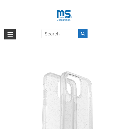
Skip
to
content
OtterBox SYMMETRY CLEAR
海外輸入ブランド商品｜株式会社
海外事業部が取り揃えている海外輸入商品には、日本では珍しい「海外ブ
iPhone 14 Pro Max
ランド」をはじめ「ユニークな商品」「機能的な商品」「コストパフォー
エム・エス・シー
STARDUST〔オッターボックス〕
マンスの高い商品」など厳選した高品質な商品を取り扱っています。