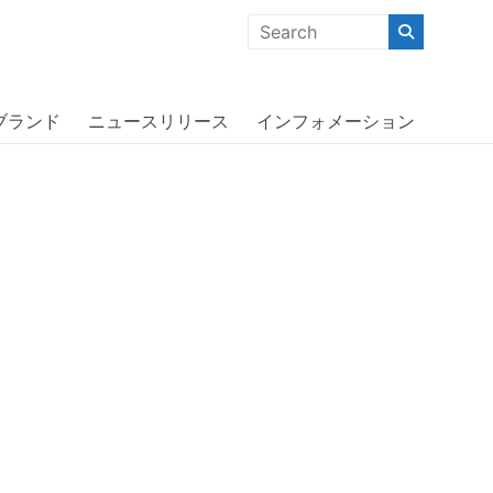
クな商品」「機能的な商品」「コストパフォーマンスの高い商
NK〔オッターボックス〕
ブランド
ニュースリリース
インフォメーション