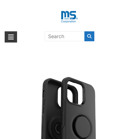
Skip
to
content
OtterBox OTTER + POP
海外輸入ブランド商品｜株式会社
海外事業部が取り揃えている海外輸入商品には、日本では珍しい「海外ブ
SYMMETRY iPhone 14 Pro Max
ランド」をはじめ「ユニークな商品」「機能的な商品」「コストパフォー
エム・エス・シー
BLACK〔オッターボックス〕
マンスの高い商品」など厳選した高品質な商品を取り扱っています。