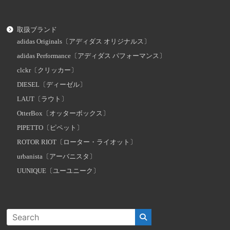
取扱ブランド
adidas Originals〔アディダス オリジナルス〕
adidas Performance〔アディダス パフォーマンス〕
clckr〔クリッカー〕
DIESEL〔ディーゼル〕
LAUT〔ラウト〕
OtterBox〔オッターボックス〕
PIPETTO〔ピペット〕
ROTOR RIOT〔ローター・ライオット〕
urbanista〔アーバニスタ〕
UUNIQUE〔ユーユニーク〕