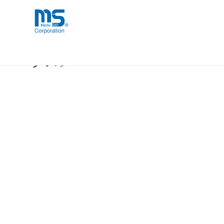
Skip
海外事業部が取り揃えている海外輸入
海外輸入ブランド商品
to
品」など厳選した高品質な商品を取り
content
【取扱終了製品】OtterBox OTTER
クス〕