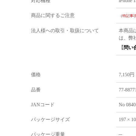
対応機種
iPhone 
商品に関するご注意
（特記事
法人様への取引・取扱について
本商品
は、弊
【
問い
価格
7,150円
品番
77-8877
JANコード
No 0840
パッケージサイズ
197 × 1
パッケージ重量
─