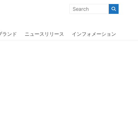
クな商品」「機能的な商品」「コストパフォーマンスの高い商
ro Max PERIWINK〔オッターボッ
ブランド
ニュースリリース
インフォメーション