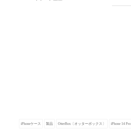
iPhoneケース
製品
OtterBox〔オッターボックス〕
iPhone 14 Pr