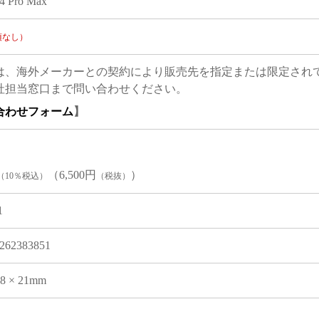
14 Pro Max
項なし）
は、海外メーカーとの契約により販売先を指定または限定され
社担当窓口まで問い合わせください。
合わせフォーム
】
（6,500円
）
（10％税込）
（税抜）
1
262383851
08 × 21mm