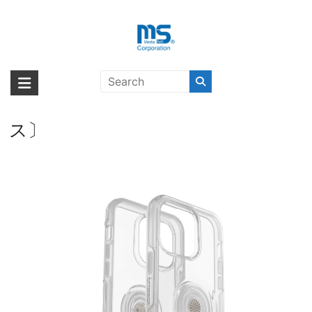
Skip
to
content
OtterBox OTTER + POP
海外輸入ブランド商品｜株式会社
海外事業部が取り揃えている海外輸入商品には、日本では珍しい「海外ブ
SYMMETRY CLEAR iPhone 14 Pro
ランド」をはじめ「ユニークな商品」「機能的な商品」「コストパフォー
エム・エス・シー
Max CLEAR POP〔オッターボック
マンスの高い商品」など厳選した高品質な商品を取り扱っています。
ス〕