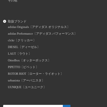
その他
取扱ブランド
adidas Originals〔アディダス オリジナルス〕
adidas Performance〔アディダス パフォーマンス〕
clckr〔クリッカー〕
DIESEL〔ディーゼル〕
LAUT〔ラウト〕
OtterBox〔オッターボックス〕
PIPETTO〔ピペット〕
ROTOR RIOT〔ローター・ライオット〕
urbanista〔アーバニスタ〕
UUNIQUE〔ユーユニーク〕