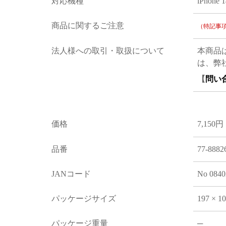
対応機種
iPhone 
商品に関するご注意
（特記事
法人様への取引・取扱について
本商品
は、弊
【
問い
価格
7,150円
品番
77-8882
JANコード
No 0840
パッケージサイズ
197 × 1
パッケージ重量
─