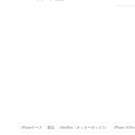
iPhoneケース
製品
OtterBox〔オッターボックス〕
iPhone 14 Pr