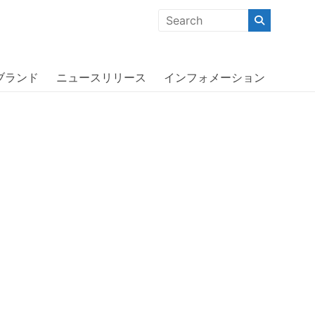
クな商品」「機能的な商品」「コストパフォーマンスの高い商
ax STARDUST POP〔オッターボック
ブランド
ニュースリリース
インフォメーション