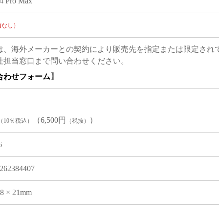
14 Pro Max
項なし）
は、海外メーカーとの契約により販売先を指定または限定され
社担当窓口まで問い合わせください。
合わせフォーム
】
（6,500円
）
（10％税込）
（税抜）
6
262384407
08 × 21mm