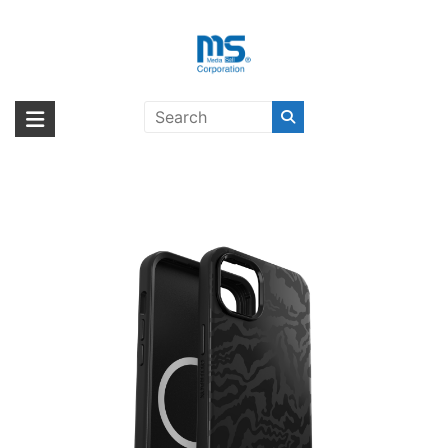
Skip
to
content
OtterBox SYMMETRY PLUS
海外輸入ブランド商品｜株式会社
海外事業部が取り揃えている海外輸入商品には、日本では珍しい「海外ブ
GRAPHICS iPhone 14 Plus
ランド」をはじめ「ユニークな商品」「機能的な商品」「コストパフォー
エム・エス・シー
REBEL〔オッターボックス〕
マンスの高い商品」など厳選した高品質な商品を取り扱っています。