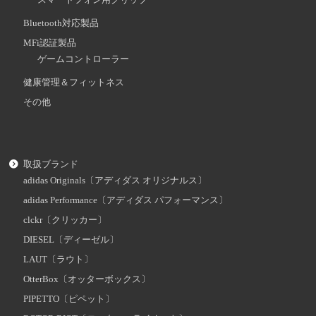
スマートフォン用グリップ
Bluetooth対応製品
MFi認証製品
ゲームコントローラー
健康管理＆フィットネス
その他
取扱ブランド
adidas Originals〔アディダス オリジナルス〕
adidas Performance〔アディダス パフォーマンス〕
clckr〔クリッカー〕
DIESEL〔ディーゼル〕
LAUT〔ラウト〕
OtterBox〔オッターボックス〕
PIPETTO〔ピペット〕