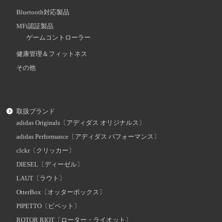
Bluetooth対応製品
MFi認証製品
ゲームコントローラー
健康管理＆フィットネス
その他
取扱ブランド
adidas Originals〔アディダス オリジナルス〕
adidas Performance〔アディダス パフォーマンス〕
clckr〔クリッカー〕
DIESEL〔ディーゼル〕
LAUT〔ラウト〕
OtterBox〔オッターボックス〕
PIPETTO〔ピペット〕
ROTOR RIOT〔ローター・ライオット〕