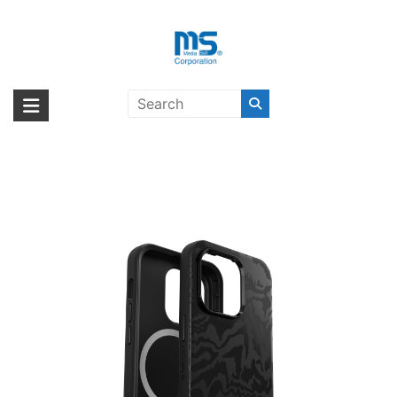
Skip
to
content
OtterBox SYMMETRY PLUS
海外輸入ブランド商品｜株式会社
海外事業部が取り揃えている海外輸入商品には、日本では珍しい「海外ブ
GRAPHICS iPhone 14 Pro
ランド」をはじめ「ユニークな商品」「機能的な商品」「コストパフォー
エム・エス・シー
REBEL〔オッターボックス〕
マンスの高い商品」など厳選した高品質な商品を取り扱っています。