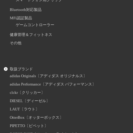
スマートフォン用グリップ
Bluetooth対応製品
MFi認証製品
ゲームコントローラー
健康管理＆フィットネス
その他
取扱ブランド
adidas Originals〔アディダス オリジナルス〕
adidas Performance〔アディダス パフォーマンス〕
clckr〔クリッカー〕
DIESEL〔ディーゼル〕
LAUT〔ラウト〕
OtterBox〔オッターボックス〕
PIPETTO〔ピペット〕