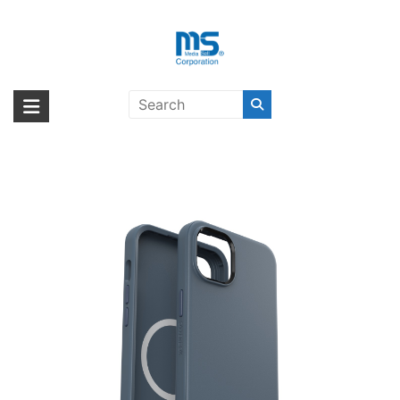
Skip
to
content
OtterBox SYMMETRY PLUS
海外輸入ブランド商品｜株式会社
海外事業部が取り揃えている海外輸入商品には、日本では珍しい「海外ブ
iPhone 14 Plus BLUETIFUL〔オッ
ランド」をはじめ「ユニークな商品」「機能的な商品」「コストパフォー
エム・エス・シー
ターボックス〕
マンスの高い商品」など厳選した高品質な商品を取り扱っています。