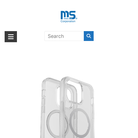
Skip
to
content
OtterBox SYMMETRY PLUS
海外輸入ブランド商品｜株式会社
海外事業部が取り揃えている海外輸入商品には、日本では珍しい「海外ブ
CLEAR iPhone 14 Pro Max
ランド」をはじめ「ユニークな商品」「機能的な商品」「コストパフォー
エム・エス・シー
CLEAR〔オッターボックス〕
マンスの高い商品」など厳選した高品質な商品を取り扱っています。