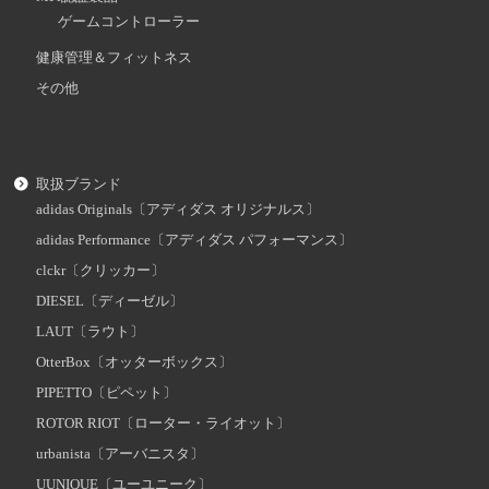
ゲームコントローラー
健康管理＆フィットネス
その他
取扱ブランド
adidas Originals〔アディダス オリジナルス〕
adidas Performance〔アディダス パフォーマンス〕
clckr〔クリッカー〕
DIESEL〔ディーゼル〕
LAUT〔ラウト〕
OtterBox〔オッターボックス〕
PIPETTO〔ピペット〕
ROTOR RIOT〔ローター・ライオット〕
urbanista〔アーバニスタ〕
UUNIQUE〔ユーユニーク〕