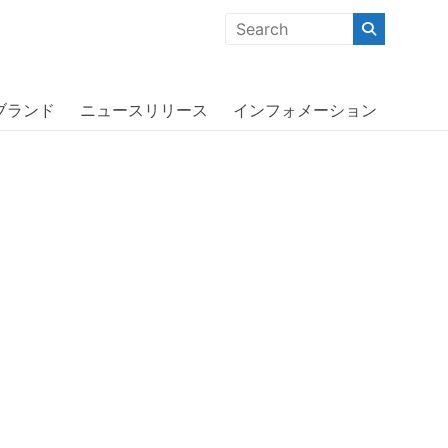
クな商品」「機能的な商品」「コストパフォーマンスの高い商
 SHOES〔オッターボックス〕
ブランド
ニュースリリース
インフォメーション