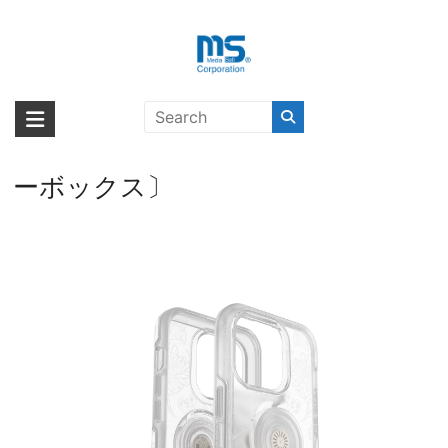
Skip
to
content
OtterBox OTTER + POP
海外輸入ブランド商品｜株式会社
海外事業部が取り揃えている海外輸入商品には、日本では珍しい「海外ブ
SYMMETRY CLEAR iPhone 14 Pro
ランド」をはじめ「ユニークな商品」「機能的な商品」「コストパフォー
エム・エス・シー
FLOWER OF THE MONTH〔オッタ
マンスの高い商品」など厳選した高品質な商品を取り扱っています。
ーボックス〕