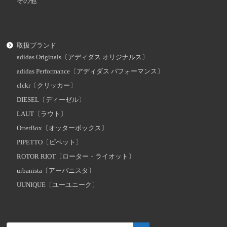
その他
取扱ブランド
adidas Originals〔アディダス オリジナルス〕
adidas Performance〔アディダス パフォーマンス〕
clckr〔クリッカー〕
DIESEL〔ディーゼル〕
LAUT〔ラウト〕
OtterBox〔オッターボックス〕
PIPETTO〔ピペット〕
ROTOR RIOT〔ローター・ライオット〕
urbanista〔アーバニスタ〕
UUNIQUE〔ユーユニーク〕