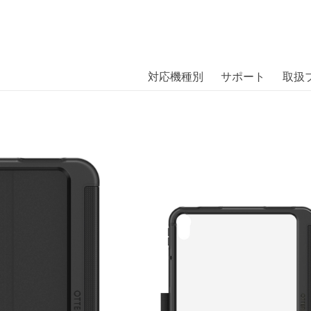
商品には、日本では珍しい「海外ブランド」をはじめ「ユニー
｜株式会社エム・エス・シー
扱っています。
LIO iPad（第10世代）BLACK〔オッター
対応機種別
サポート
取扱