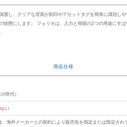
保護し、クリアな背面が刻印やアセットタグを簡単に識別しや
の状態にします。 フォリオは、入力と視聴の2つの用途にすば
。
商品仕様
第10世代）
項なし）
は、海外メーカーとの契約により販売先を指定または限定され