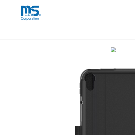
Skip
海外事業部が取り揃えている海外輸入
海外輸入ブランド商品
to
品」など厳選した高品質な商品を取り
content
OtterBox SYMMETRY FO