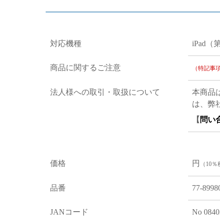
対応機種
iPad（
商品に関するご注意
（特記事
法人様への取引・取扱について
本商品
は、弊
【
問い
価格
円
（10％
品番
77-8998
JANコード
No 0840