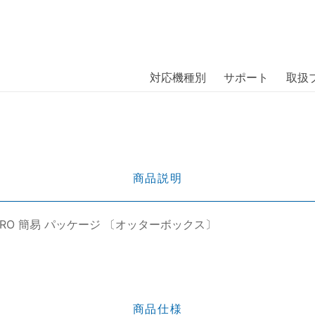
商品には、日本では珍しい「海外ブランド」をはじめ「ユニー
｜株式会社エム・エス・シー
扱っています。
ad（第10世代）BLACK PRO 簡易 パッ
対応機種別
サポート
取扱
商品説明
ACK PRO 簡易 パッケージ 〔オッターボックス〕
商品仕様