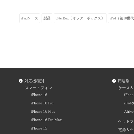
iPadケース
製品
OtterBox〔オッターボックス〕
iPad（第10世
対応機種別
用途別
スマートフォン
ケース＆
iPhone 16
iPh
iPhone 16 Pro
iPa
iPhone 16 Plus
AirP
iPhone 16 Pro Max
ヘッドフ
iPhone 15
電源＆ケ