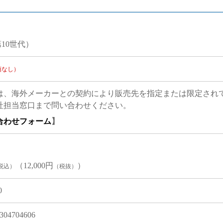
第10世代）
項なし）
は、海外メーカーとの契約により販売先を指定または限定され
社担当窓口まで問い合わせください。
合わせフォーム
】
（12,000円
）
税込）
（税抜）
0
304704606