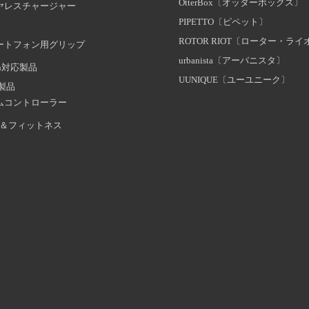
OtterBox〔オッターボックス〕
ヤレスチャージャー
PIPETTO〔ピペット〕
ROTOR RIOT〔ローター・ラ
ートフォン用グリップ
urbanista〔アーバニスタ〕
oth対応製品
UUNIQUE〔ユーユニーク〕
証製品
ムコントローラー
＆フィットネス