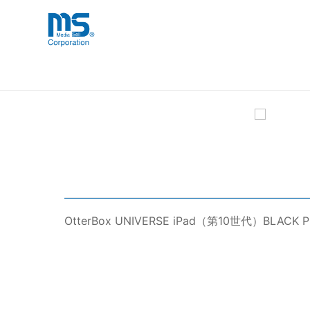
Skip
海外事業部が取り揃えている海外輸入
海外輸入ブランド商品
to
品」など厳選した高品質な商品を取り
content
OtterBox UNIVERSE iP
OtterBox UNIVERSE iPad（第10世代）BL