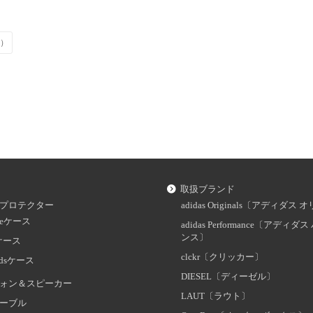
代）
取扱ブランド
プロテクター
adidas Originals〔アディダ
oneケース
adidas Performance〔アディ
ンス〕
dケース
clckr〔クリッカー〕
odsケース
DIESEL〔ディーゼル〕
ォン＆スピーカー
LAUT〔ラウト〕
ーブル