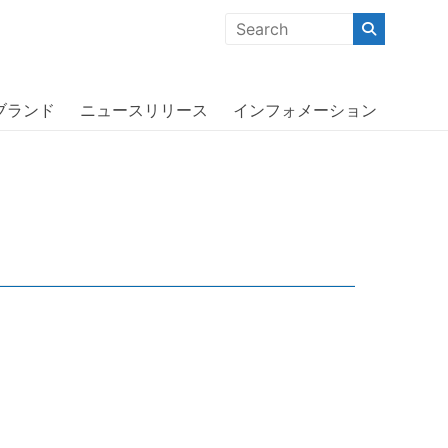
クな商品」「機能的な商品」「コストパフォーマンスの高い商
ケージ 〔オッターボックス〕
ブランド
ニュースリリース
インフォメーション