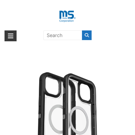
Skip
to
content
OtterBox DEFENDER XT CLEAR
海外輸入ブランド商品｜株式会社
海外事業部が取り揃えている海外輸入商品には、日本では珍しい「海外ブ
iPhone 14 Plus BLACK
ランド」をはじめ「ユニークな商品」「機能的な商品」「コストパフォー
エム・エス・シー
CRYSTAL〔オッターボックス〕
マンスの高い商品」など厳選した高品質な商品を取り扱っています。