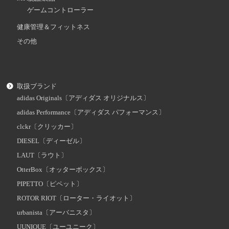
ゲームコントローラー
健康管理＆フィットネス
その他
取扱ブランド
adidas Originals〔アディダス オリジナルス〕
adidas Performance〔アディダス パフォーマンス〕
clckr〔クリッカー〕
DIESEL〔ディーゼル〕
LAUT〔ラウト〕
OtterBox〔オッターボックス〕
PIPETTO〔ピペット〕
ROTOR RIOT〔ローター・ライオット〕
urbanista〔アーバニスタ〕
UUNIQUE〔ユーユニーク〕