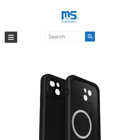
Skip
to
content
OtterBox FRE MAGSAFE iPhone
海外輸入ブランド商品｜株式会社
海外事業部が取り揃えている海外輸入商品には、日本では珍しい「海外ブ
14 Plus BLACK〔オッターボック
ランド」をはじめ「ユニークな商品」「機能的な商品」「コストパフォー
エム・エス・シー
ス〕
マンスの高い商品」など厳選した高品質な商品を取り扱っています。