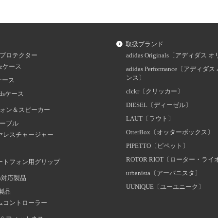
取扱ブランド
プロテクター
adidas Originals〔アディダ
oneケース
adidas Performance〔アディ
ンス〕
dケース
clckr〔クリッカー〕
odsケース
DIESEL〔ディーゼル〕
ォン＆スピーカー
LAUT〔ラウト〕
ーブル
OtterBox〔オッターボックス〕
ヤレスチャージャー
PIPETTO〔ピペット〕
ROTOR RIOT〔ローター・ラ
ートフォン用グリップ
urbanista〔アーバニスタ〕
oth対応製品
UUNIQUE〔ユーユニーク〕
証製品
ムコントローラー