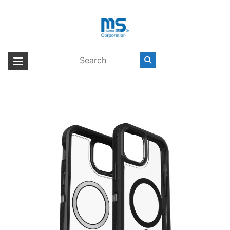
Skip
to
content
【取扱終了製品】OtterBox
海外輸入ブランド商品｜株式会社
海外事業部が取り揃えている海外輸入商品には、日本では珍しい「海外ブ
Defender XT Clear iPhone 15 Plus
ランド」をはじめ「ユニークな商品」「機能的な商品」「コストパフォー
エム・エス・シー
DarkSide
マンスの高い商品」など厳選した高品質な商品を取り扱っています。