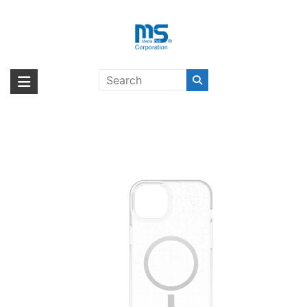
Skip
to
content
OtterBox React Necklace
海外輸入ブランド商品｜株式会社
海外事業部が取り揃えている海外輸入商品には、日本では珍しい「海外ブ
MagSafe iPhone 15 Plus
ランド」をはじめ「ユニークな商品」「機能的な商品」「コストパフォー
エム・エス・シー
Stardust〔オッターボックス〕
マンスの高い商品」など厳選した高品質な商品を取り扱っています。