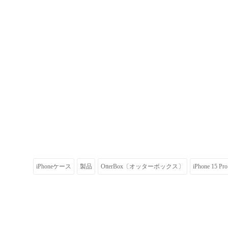
iPhoneケース
製品
OtterBox〔オッターボックス〕
iPhone 15 Pr