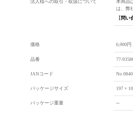
法人様への取引・取扱について
本商品
は、弊
【
問い
価格
6,900円
品番
77-9358
JANコード
No 0840
パッケージサイズ
197 × 1
パッケージ重量
─