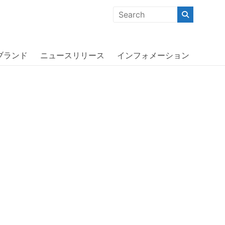
クな商品」「機能的な商品」「コストパフォーマンスの高い商
r〔オッターボックス〕
ブランド
ニュースリリース
インフォメーション