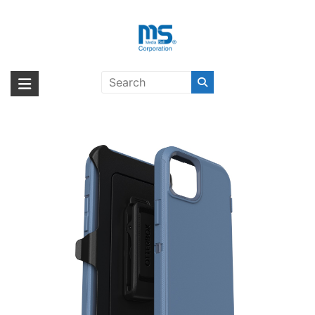
Skip
to
content
OtterBox Defender iPhone 15 Plus
海外輸入ブランド商品｜株式会社
海外事業部が取り揃えている海外輸入商品には、日本では珍しい「海外ブ
Baby Blue Jeans
ランド」をはじめ「ユニークな商品」「機能的な商品」「コストパフォー
エム・エス・シー
マンスの高い商品」など厳選した高品質な商品を取り扱っています。