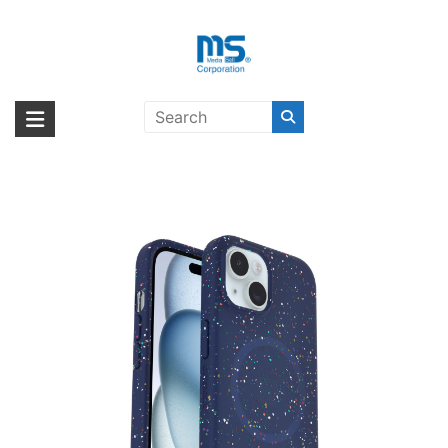
Skip
to
content
OtterBox Symmetry Core iPhone
海外輸入ブランド商品｜株式会社
海外事業部が取り揃えている海外輸入商品には、日本では珍しい「海外ブ
15 BLUEBERRY PIE〔オッターボッ
ランド」をはじめ「ユニークな商品」「機能的な商品」「コストパフォー
エム・エス・シー
クス〕
マンスの高い商品」など厳選した高品質な商品を取り扱っています。