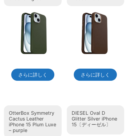
さらに詳しく
さらに詳しく
OtterBox Symmetry
DIESEL Oval D
Cactus Leather
Glitter Silver iPhone
iPhone 15 Plum Luxe
15〔ディーゼル〕
– purple