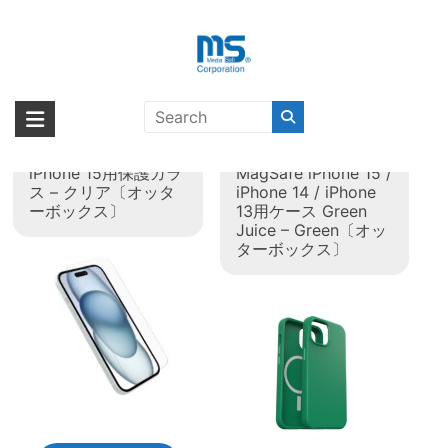
Skip
to
content
タグ:
iPhone 15
海外輸入ブランド商品｜株式会社
海外事業部が取り揃えている海外輸入商品には、日本では珍しい「海外ブ
ランド」をはじめ「ユニークな商品」「機能的な商品」「コストパフォー
エム・エス・シー
OtterBox Glass
OtterBox Symmetry
マンスの高い商品」など厳選した高品質な商品を取り扱っています。
iPhone 15用保護ガラ
MagSafe iPhone 15 /
ス – クリア〔オッタ
iPhone 14 / iPhone
ーボックス〕
13用ケース Green
Juice – Green〔オッ
ターボックス〕