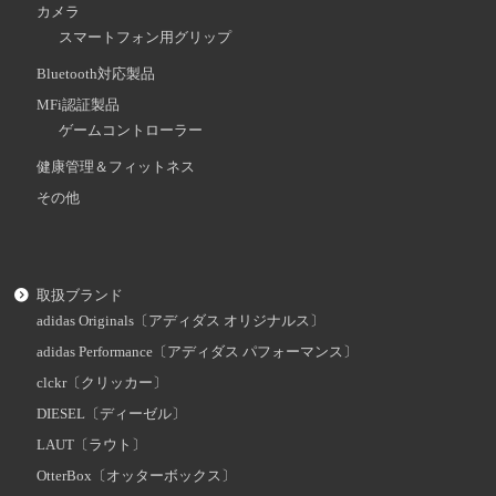
カメラ
スマートフォン用グリップ
Bluetooth対応製品
MFi認証製品
ゲームコントローラー
健康管理＆フィットネス
その他
取扱ブランド
adidas Originals〔アディダス オリジナルス〕
adidas Performance〔アディダス パフォーマンス〕
clckr〔クリッカー〕
DIESEL〔ディーゼル〕
LAUT〔ラウト〕
OtterBox〔オッターボックス〕