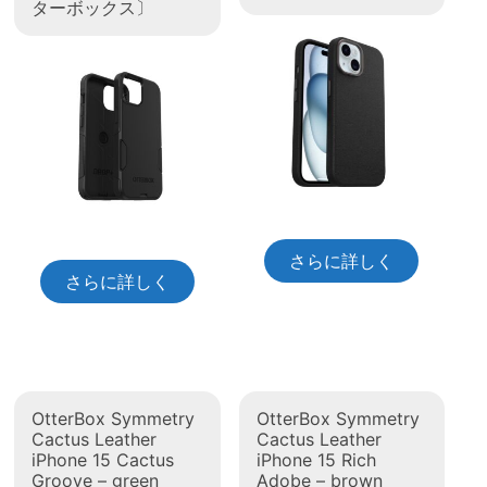
ターボックス〕
さらに詳しく
さらに詳しく
OtterBox Symmetry
OtterBox Symmetry
Cactus Leather
Cactus Leather
iPhone 15 Cactus
iPhone 15 Rich
Groove – green
Adobe – brown