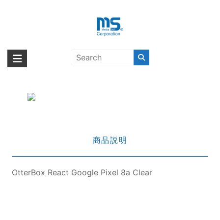
Skip
to
content
OtterBox React Google Pixel 8a
海外輸入ブランド商品｜株式会社
海外事業部が取り揃えている海外輸入商品には、日本では珍しい「海外ブ
Clear
ランド」をはじめ「ユニークな商品」「機能的な商品」「コストパフォー
エム・エス・シー
マンスの高い商品」など厳選した高品質な商品を取り扱っています。
商品説明
OtterBox React Google Pixel 8a Clear