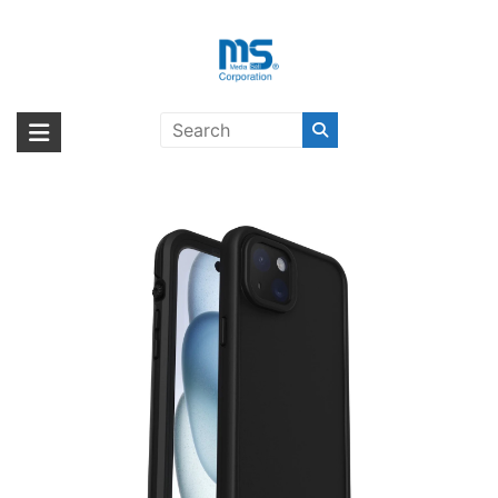
Skip
to
content
OtterBox Fre MagSafe iPhone 15
海外輸入ブランド商品｜株式会社
海外事業部が取り揃えている海外輸入商品には、日本では珍しい「海外ブ
Plus Black〔オッターボックス〕
ランド」をはじめ「ユニークな商品」「機能的な商品」「コストパフォー
エム・エス・シー
マンスの高い商品」など厳選した高品質な商品を取り扱っています。