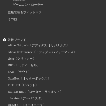
ゲームコントローラー
健康管理＆フィットネス
その他
取扱ブランド
adidas Originals〔アディダス オリジナルス〕
adidas Performance〔アディダス パフォーマンス〕
clckr〔クリッカー〕
DIESEL〔ディーゼル〕
LAUT〔ラウト〕
OtterBox〔オッターボックス〕
PIPETTO〔ピペット〕
ROTOR RIOT〔ローター・ライオット〕
urbanista〔アーバニスタ〕
UUNIQUE〔ユーユニーク〕