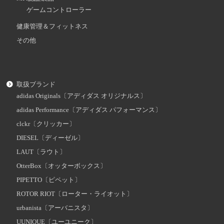
ゲームコントローラー
健康管理＆フィットネス
その他
取扱ブランド
adidas Originals〔アディダス オリジナルス〕
adidas Performance〔アディダス パフォーマンス〕
clckr〔クリッカー〕
DIESEL〔ディーゼル〕
LAUT〔ラウト〕
OtterBox〔オッターボックス〕
PIPETTO〔ピペット〕
ROTOR RIOT〔ローター・ライオット〕
urbanista〔アーバニスタ〕
UUNIQUE〔ユーユニーク〕