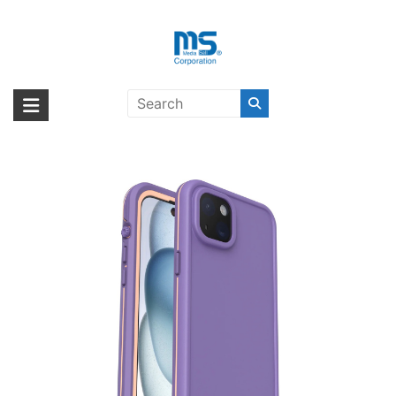
Skip
to
content
OtterBox Fre MagSafe iPhone 15
海外輸入ブランド商品｜株式会社
海外事業部が取り揃えている海外輸入商品には、日本では珍しい「海外ブ
Plus Plum〔オッターボックス〕
ランド」をはじめ「ユニークな商品」「機能的な商品」「コストパフォー
エム・エス・シー
マンスの高い商品」など厳選した高品質な商品を取り扱っています。