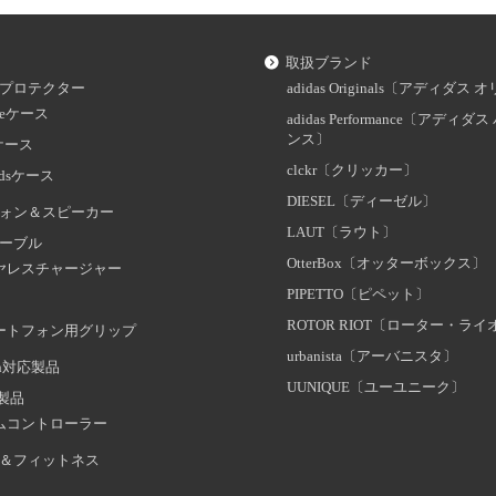
取扱ブランド
プロテクター
adidas Originals〔アディダ
oneケース
adidas Performance〔アディ
ンス〕
dケース
clckr〔クリッカー〕
odsケース
DIESEL〔ディーゼル〕
ォン＆スピーカー
LAUT〔ラウト〕
ーブル
OtterBox〔オッターボックス〕
ヤレスチャージャー
PIPETTO〔ピペット〕
ROTOR RIOT〔ローター・ラ
ートフォン用グリップ
urbanista〔アーバニスタ〕
oth対応製品
UUNIQUE〔ユーユニーク〕
証製品
ムコントローラー
＆フィットネス