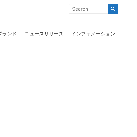
クな商品」「機能的な商品」「コストパフォーマンスの高い商
own
ブランド
ニュースリリース
インフォメーション