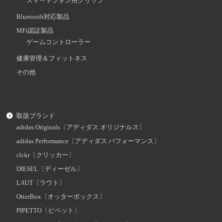
スマートフォン用グリップ
Bluetooth対応製品
MFi認証製品
ゲームコントローラー
健康管理＆フィットネス
その他
取扱ブランド
adidas Originals〔アディダス オリジナルス〕
adidas Performance〔アディダス パフォーマンス〕
clckr〔クリッカー〕
DIESEL〔ディーゼル〕
LAUT〔ラウト〕
OtterBox〔オッターボックス〕
PIPETTO〔ピペット〕