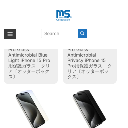
Skip
to
content
タグ:
iPhone 15 Pro
海外輸入ブランド商品｜株式会社
海外事業部が取り揃えている海外輸入商品には、日本では珍しい「海外ブ
ランド」をはじめ「ユニークな商品」「機能的な商品」「コストパフォー
エム・エス・シー
OtterBox Premium
OtterBox Premium
マンスの高い商品」など厳選した高品質な商品を取り扱っています。
Pro Glass
Pro Glass
Antimicrobial Blue
Antimicrobial
Light iPhone 15 Pro
Privacy iPhone 15
用保護ガラス – クリ
Pro用保護ガラス – ク
ア〔オッターボック
リア〔オッターボッ
ス〕
クス〕