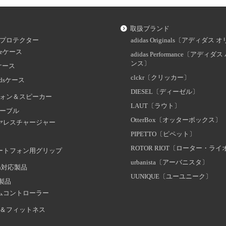
取扱ブランド
プロテクター
adidas Originals〔アディダ
oneケース
adidas Performance〔アディ
ンス〕
dケース
clckr〔クリッカー〕
odsケース
DIESEL〔ディーゼル〕
ォン＆スピーカー
LAUT〔ラウト〕
ーブル
OtterBox〔オッターボックス〕
ヤレスチャージャー
PIPETTO〔ピペット〕
ROTOR RIOT〔ローター・ラ
ートフォン用グリップ
urbanista〔アーバニスタ〕
oth対応製品
UUNIQUE〔ユーユニーク〕
証製品
ムコントローラー
＆フィットネス