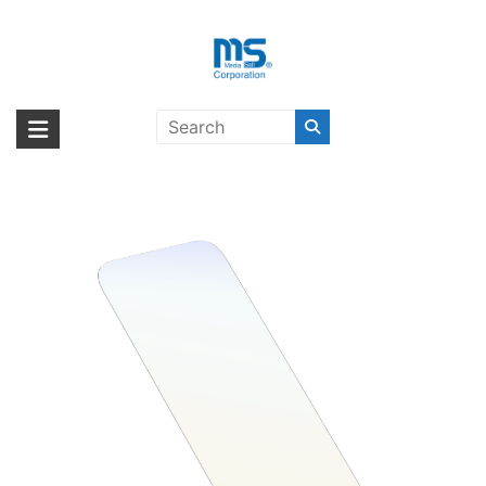
Skip
to
content
OtterBox Premium Pro Glass Blue
海外輸入ブランド商品｜株式会社
海外事業部が取り揃えている海外輸入商品には、日本では珍しい「海外ブ
Light Eco iPhone 16 Clear 〔オッ
ランド」をはじめ「ユニークな商品」「機能的な商品」「コストパフォー
エム・エス・シー
ターボックス〕
マンスの高い商品」など厳選した高品質な商品を取り扱っています。