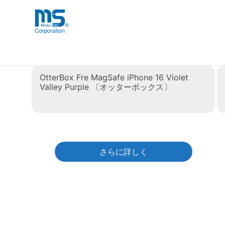
Skip
海外事業部が取り揃えている海外輸入
海外輸入ブランド商品
to
品」など厳選した高品質な商品を取り
content
タグ:
iphone16
OtterBox Fre MagSafe iPhone 16 Violet
Valley Purple 〔オッターボックス〕
さらに詳しく