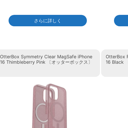
さらに詳しく
OtterBox Symmetry Clear MagSafe iPhone
OtterBox 
16 Thimbleberry Pink 〔オッターボックス〕
16 Bla